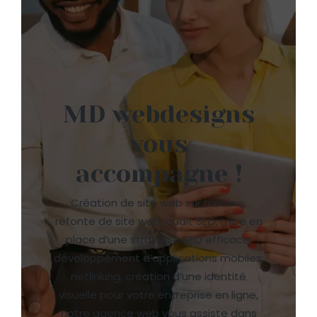
MD webdesigns
vous
accompagne !
Création de site web sur mesure,
refonte de site web, audit SEO, mise en
place d’une stratégie SEO efficace,
développement d’applications mobiles,
netlinking, création d’une identité
visuelle pour votre entreprise en ligne,
notre agence web vous assiste dans